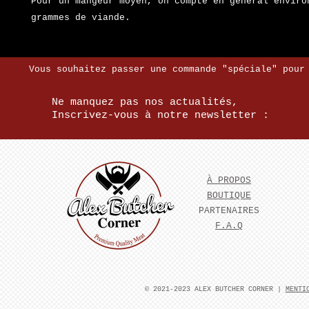
Pour un mangeur moyen, on compte en général enviro
grammes de viande.
Vous souhaitez passer une commande "spéciale" pour
Ne manquez pas nos actualités,
Inscrivez-vous à notre newsletter :
À PROPOS
BOUTIQUE
PARTENAIRES
F.A.Q
​© 2021-2023 ALEX BUTCHER CORNER |
MENTI