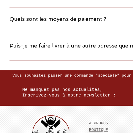
hermétique ou dans une assiette avec un f
Tout dépend de votre appétit ! Les poids 
variable de plus ou moins 5 % si vous ête
Quels sont les moyens de paiement ?
200 grammes de viande par personne (sauf 
kg 😉)
Vous pouvez régler par carte bancaire via
À la commande vous saisissez une empreint
Puis-je me faire livrer à une autre adresse que 
l'acceptation de votre commande.
Absolument. Vous pouvez vous faire livrer
bénéficiez d'un espace de stockage réfrig
achat l'adresse et les différentes modali
Vous souhaitez passer une commande "spéciale" pour
Ne manquez pas nos actualités,
Inscrivez-vous à notre newsletter :
À PROPOS
BOUTIQUE