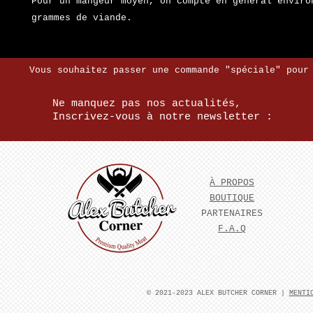
Pour un mangeur moyen, on compte en général enviro
grammes de viande.
Vous souhaitez passer une commande "spéciale" pour
Ne manquez pas nos actualités,
Inscrivez-vous à notre newsletter :
À PROPOS
BOUTIQUE
PARTENAIRES
F.A.Q
​© 2021-2023 ALEX BUTCHER CORNER |
MENTI